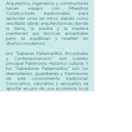
Arquitectos, ingenieros y constructores
hacen equipo con Maestros
Constructores tradicionales para
aprender unos de otros; dando como
resultado obras arquitectónicas donde
la tierra, la piedra y la madera
mantienen sus técnicas ancestrales
pero se equilibran y resaltan en
diseños modernos.
Los “Saberes Patiamarillos Ancestrales
y Contemporaneos” son nuestro
principal Patrimonio Histórico cultural. Y
los “Sabedores Patiamarillos” son los
depositarios, guardianes y trasmisores
de este conocimiento tradicional.
Conocerlos, valorarlos y apoyarlos es
aportar en pro de una economía local
sostenible y un turismo cultural
respetuoso.
Top