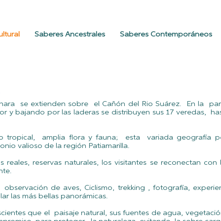
ltural
Saberes Ancestrales
Saberes Contemporáneos
hara se extienden sobre el Cañón del Rio Suárez. En la part
or y bajando por las laderas se distribuyen sus 17 veredas, h
tropical, amplia flora y fauna; esta variada geografía pe
nio valioso de la región Patiamarilla.
 reales, reservas naturales, los visitantes se reconectan con 
nte.
servación de aves, Ciclismo, trekking , fotografía, experien
r las más bellas panorámicas.
cientes que el paisaje natural, sus fuentes de agua, vegetaci