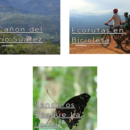
Cañón del
Ecorutas en
río Suárez
Bicicleta
Senderos
Bosque La
Loma