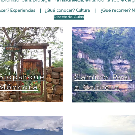
mpromiso para proteger la naturaleza, evitando la sobre carga
cer? Experiencias
|
¿Qué conocer? Cultura
|
¿Qué recorrer? N
Directorio Guías
Bioparque
Camino Real
Móncora
a Cabrera