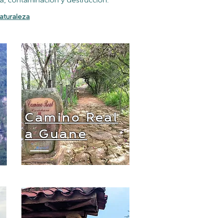
, contaminación y destrucción.
aturaleza
Camino Real
a Guane