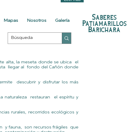
Leer Más
Saberes
Mapas
Nosotros
Galería
Patiamarillos
Barichara
e alta, la meseta donde se ubica el
asta llegar al fondo del Cañón donde
rmite descubrir y disfrutar los más
la naturaleza restauran el espíritu y
cias rurales, recorridos ecológicos y
ón y fauna, son recursos frágiles que