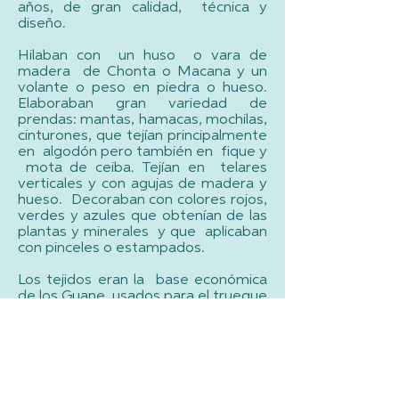
años, de gran calidad, técnica y
diseño.
Hilaban con un huso o vara de
madera de Chonta o Macana y un
volante o peso en piedra o hueso.
Elaboraban gran variedad de
prendas: mantas, hamacas, mochilas,
cinturones, que tejían principalmente
en algodón pero también en fique y
mota de ceiba. Tejían en telares
verticales y con agujas de madera y
hueso. Decoraban con colores rojos,
verdes y azules que obtenían de las
plantas y minerales y que aplicaban
con pinceles o estampados.
Los tejidos eran la base económica
de los Guane, usados para el trueque
con otros grupos indígenas, los
intercambiaban por sal y oro, en los
mercados grandes de Moniquirá,
Tunja, Sogamoso y Duitama.
Los Guane también tejían lasos y