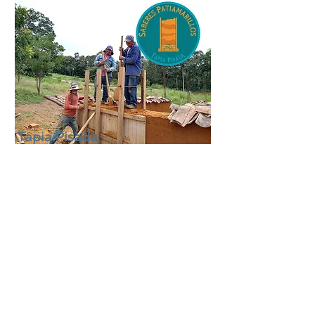
Tapia Pisada
Los Patiamarillos mantienen viva la
herencia de la construcción en tierra.
Leer Más
​Construcción Tradicional
Tapieros, Picapedreros y
Chircaleros Patiamarillos,
construyen nuestra identidad