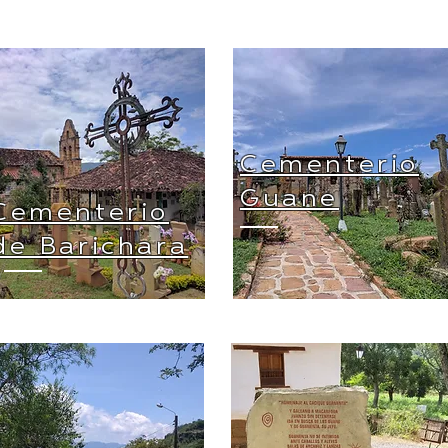
Cementerio
Guane
Cementerio
de Barichara