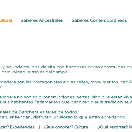
ltural
Saberes Ancestrales
Saberes Contemporáneos
 muy abundante, nos deleita con hermosas obras construidas gra
la comunidad, a través del tiempo.
la madera son las protagonistas en las calles, monumentos, capil
.
richara no son solo construcciones inertes, sino que están viva
e sus habitantes Patiamarillos que permiten que la tradición s
urales de Barichara es tarea de todos.
can, entiendan, disfruten y valoren lo que están apreciando.
cer? Experiencias
|
¿Qué conocer? Cultura
|
¿Qué recorrer? N