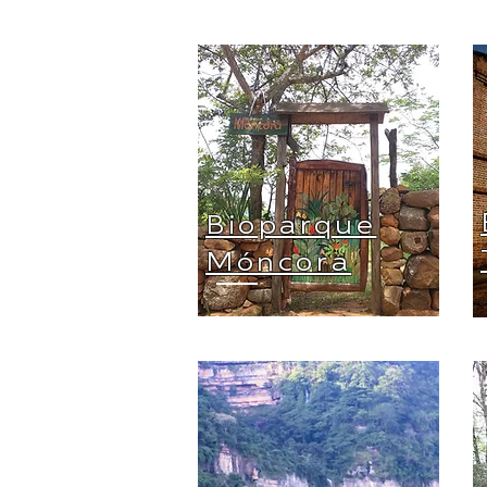
Bioparque
Móncora