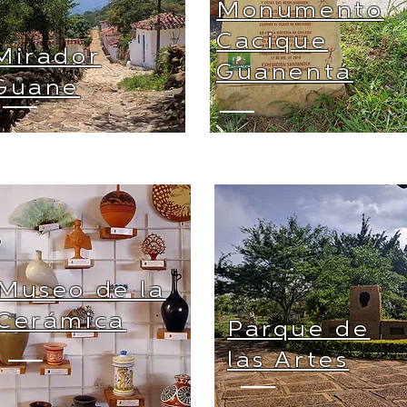
Monumento
Cacique
Mirador
Guanentá
Guane
Museo de la
Cerámica
Parque de
las Artes