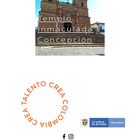
Templo
Inmaculada
Concepción
Con el apoyo de: