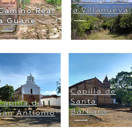
Camino Real
a Villanueva
Camino Real
a Guane
Capilla de
Santa
Capilla de
Bárbara
San Antionio