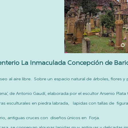
nterio La Inmaculada Concepción de Bari
 al aire libre. Sobre un espacio natural de árboles, flores y pr
cena’, de Antonio Gaudí, elaborada por el escultor Arsenio Plata
s esculturales en piedra labrada, lapidas con tallas de figur
io, antiguas cruces con diseños únicos en Forja.
casa, se conservan algunas lapidas muy antiguas y delicadas im