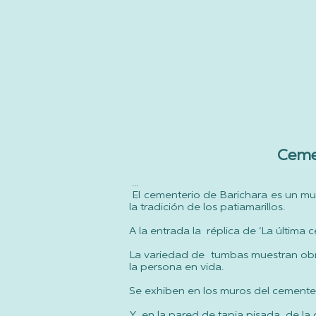
Ceme
...
El cementerio de Barichara es un museo
la tradición de los patiamarillos.
A la entrada la réplica de ‘La última 
La variedad de tumbas muestran obra
la persona en vida.
Se exhiben en los muros del cementer
Y en la pared de tapia pisada de la 