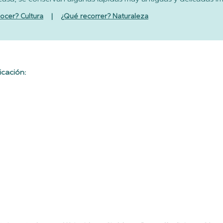
ocer? Cultura
|
¿Qué recorrer? Naturaleza
icación: