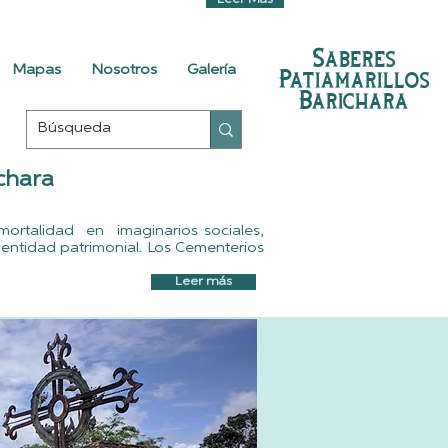
Leer Más
Saberes
Mapas
Nosotros
Galería
Patiamarillos
Barichara
chara
nmortalidad en imaginarios sociales,
dentidad patrimonial. Los Cementerios
Leer más