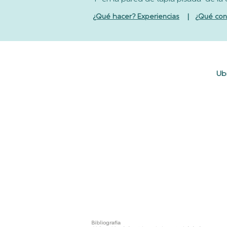
¿Qué
hacer? Experiencias
|
¿Qué con
Ub
Bibliografia