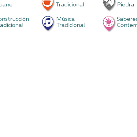
uane
Tradicional
Piedra
onstrucción
Música
Sabere
radicional
Tradicional
Contem