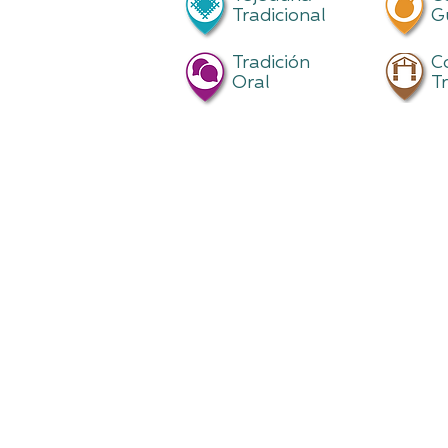
Tradicional
G
Tradición
C
Oral
T