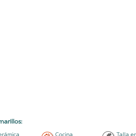
rillos:
erámica
Cocina
Talla e