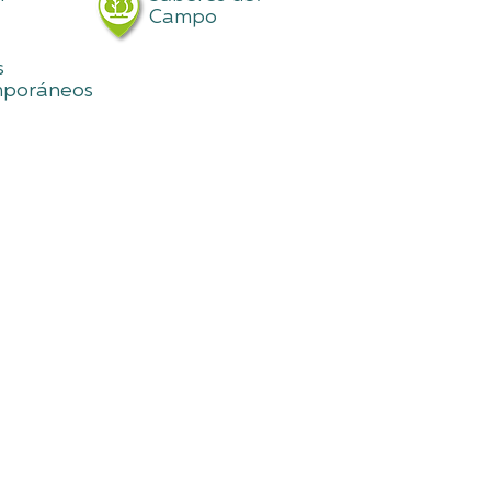
Campo
s
poráneos