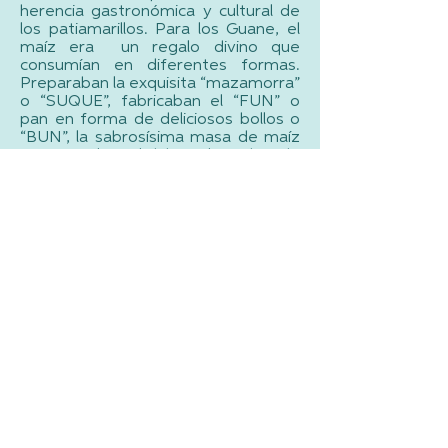
herencia gastronómica y cultural de
los patiamarillos. Para los Guane, el
maíz era un regalo divino que
consumían en diferentes formas.
Preparaban la exquisita “mazamorra”
o “SUQUE”, fabricaban el “FUN” o
pan en forma de deliciosos bollos o
“BUN”, la sabrosísima masa de maíz
o arepa a la cual daban el nombre de
“TIJITAFUM”. También lo preparaban
con dulce natural.
El maíz también era el componente
de la “Chicha: bebida para nuestros
varones”. La consumían en grandes
cantidades en todas las
celebraciones.
Los hombres eran responsables de
la caza y la pesca. Pavas,
conejos, perdices, venados, insectos
y pescado integraban la
alimentación.
Las hormigas “culonas”, era