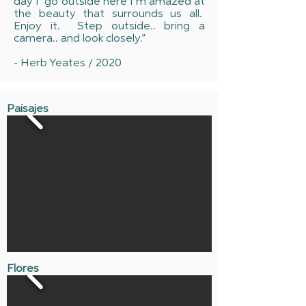
day I go outside here I’m amazed at
the beauty that surrounds us all.
Enjoy it. Step outside.. bring a
camera.. and look closely.”
- Herb Yeates / 2020
Paisajes
Flores