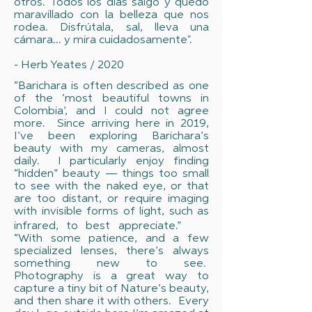
otros. Todos los días salgo y quedo
maravillado con la belleza que nos
rodea. Disfrútala, sal, lleva una
cámara... y mira cuidadosamente".
- Herb Yeates / 2020
“Barichara is often described as one
of the ‘most beautiful towns in
Colombia’, and I could not agree
more. Since arriving here in 2019,
I’ve been exploring Barichara’s
beauty with my cameras, almost
daily. I particularly enjoy finding
“hidden” beauty — things too small
to see with the naked eye, or that
are too distant, or require imaging
with invisible forms of light, such as
infrared, to best appreciate.”
“With some patience, and a few
specialized lenses, there’s always
something new to see.
Photography is a great way to
capture a tiny bit of Nature’s beauty,
and then share it with others. Every