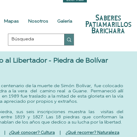
Leer Más
Saberes
Mapas
Nosotros
Galería
Patiamarillos
Barichara
l Libertador - Piedra de Bolívar
centenario de la muerte de Simón Bolívar, fue colocado
ra a la vera del camino real a Guane. Permaneció allí
n 1989 fue traslado a la mitad de esta glorieta en la vía
ea apreciado por propios y extraños.
dra, sus seis inscripciones muestra las visitas del
a entre 1819 y 1827. Las 18 piedras que conforman la
 hablan de los años que dedico a su lucha por la libertad.
|
¿Qué conocer? Cultura
|
¿Qué recorrer? Naturaleza