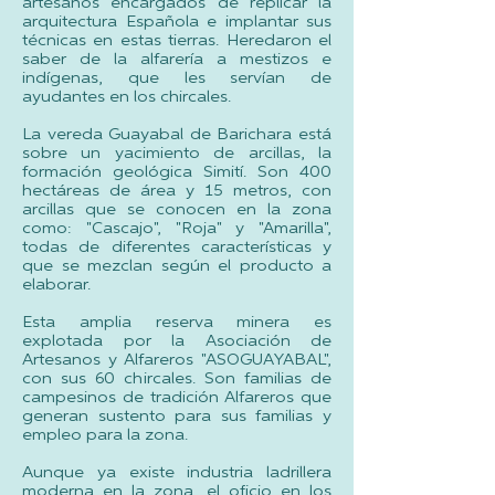
artesanos encargados de replicar la
arquitectura Española e implantar sus
técnicas en estas tierras. Heredaron el
saber de la alfarería a mestizos e
indígenas, que les servían de
ayudantes en los chircales.
La vereda Guayabal de Barichara está
sobre un yacimiento de arcillas, la
formación geológica Simití. Son 400
hectáreas de área y 15 metros, con
arcillas que se conocen en la zona
como: "Cascajo", "Roja" y "Amarilla",
todas de diferentes características y
que se mezclan según el producto a
elaborar.
Esta amplia reserva minera es
explotada por la Asociación de
Artesanos y Alfareros "ASOGUAYABAL",
con sus 60 chircales. Son familias de
campesinos de tradición Alfareros que
generan sustento para sus familias y
empleo para la zona.
Aunque ya existe industria ladrillera
moderna en la zona, el oficio en los