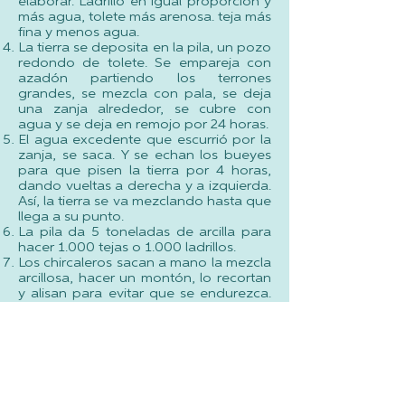
elaborar. Ladrillo en igual proporción y
más agua, tolete más arenosa. teja más
fina y menos agua.
La tierra se deposita en la pila, un pozo
redondo de tolete. Se empareja con
azadón partiendo los terrones
grandes, se mezcla con pala, se deja
una zanja alrededor, se cubre con
agua y se deja en remojo por 24 horas.
El agua excedente que escurrió por la
zanja, se saca. Y se echan los bueyes
para que pisen la tierra por 4 horas,
dando vueltas a derecha y a izquierda.
Así, la tierra se va mezclando hasta que
llega a su punto.
La pila da 5 toneladas de arcilla para
hacer 1.000 tejas o 1.000 ladrillos.
Los chircaleros sacan a mano la mezcla
arcillosa, hacer un montón, lo recortan
y alisan para evitar que se endurezca.
Le agregan agua y lo tapan con
plástico quedando listo para usar.
Para elaborar las tejas se usa un banco
de trabajo, el galápago o molde en
madera, la pala en madera y un
recipiente con agua.
La arcilla se extiende con las manos en