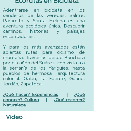
Ecorutas en Bicicleta
Adentrarse en bicicleta en los
senderos de las veredas: Salitre,
Paramito y Santa Helena es una
aventura ecológica única. Descubrir
caminos, historias y paisajes
encantadores.
Y para los más avanzados están
abiertas rutas para ciclismo de
montaña. Travesías desde Barichara
por el cañón del Suárez con vista a a
la serranía de los Yariguíes, hasta
pueblos de hermosa arquitectura
colonial: Galán, La Fuente, Guane,
Jordán, Zapatoca.
¿Qué
hacer? Experiencias
|
¿Qué
conocer? Cultura
|
¿Qué recorrer?
Naturaleza
Video