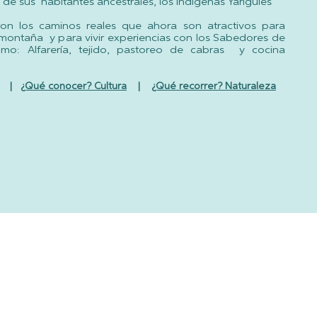
 de sus habitantes ancestrales, los indígenas Yariguíes
ron los caminos reales que ahora son atractivos para
e montaña y para vivir experiencias con los Sabedores de
como: Alfarería, tejido, pastoreo de cabras y cocina
|
¿Qué conocer? Cultura
|
¿Qué recorrer? Naturaleza