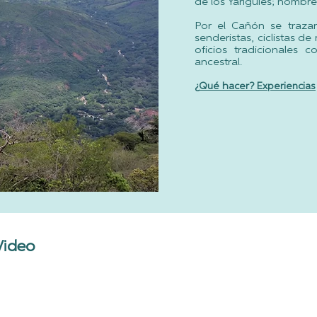
de los Yariguíes; nombre
Por el Cañón se traza
senderistas, ciclistas d
oficios tradicionales 
ancestral.
¿
Qué
hacer? Experiencias
Video