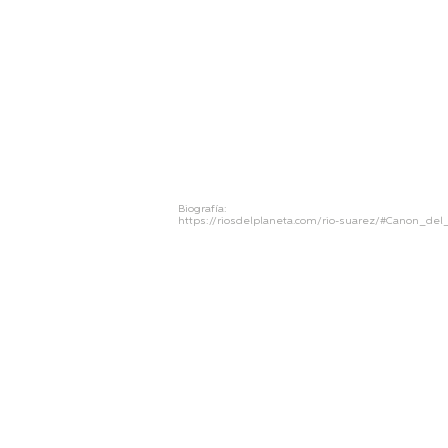
Biografía:
https://riosdelplaneta.com/rio-suarez/#Canon_del