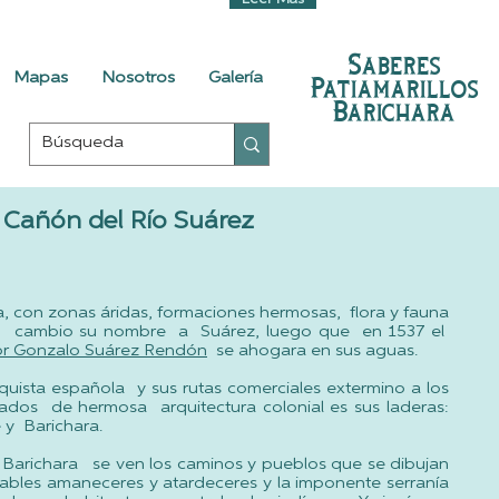
Leer Más
Saberes
Mapas
Nosotros
Galería
Patiamarillos
Barichara
Cañón del Río Suárez
a, con zonas áridas, formaciones hermosas, flora y fauna
co; cambio su nombre a Suárez, luego que en 1537 el
or
Gonzalo Suárez Rendón
se ahogara en sus aguas.
nquista española y sus rutas comerciales extermino a los
dos de hermosa arquitectura colonial es sus laderas:
 y Barichara.
 Barichara se ven los caminos y pueblos que se dibujan
dables amaneceres y atardeceres y la imponente serranía